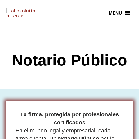
Ir
al
MENU
contenido
Notario Público
Certificación, confianza y rapidez para tus documentos legales en Florida
Tu firma, protegida por profesionales
certificados
En el mundo legal y empresarial, cada
firma cuenta. Un
Notario Público
actúa